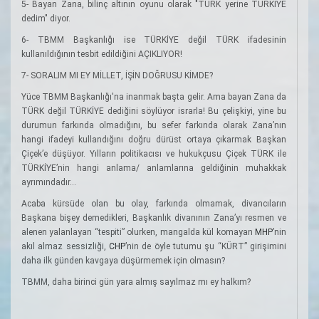
5- Bayan Zana, bilinç altının oyunu olarak "TÜRK yerine TÜRKİYE
dedim" diyor.
6- TBMM Başkanlığı ise TÜRKİYE değil TÜRK ifadesinin
kullanıldığının tesbit edildiğini AÇIKLIYOR!
7- SORALIM MI EY MİLLET, İŞİN DOĞRUSU KİMDE?
Yüce TBMM Başkanlığı'na inanmak başta gelir. Ama bayan Zana da
TÜRK değil TÜRKİYE dediğini söylüyor israrla! Bu çelişkiyi, yine bu
durumun farkında olmadığını, bu sefer farkında olarak Zana’nın
hangi ifadeyi kullandığını doğru dürüst ortaya çıkarmak Başkan
Çiçek’e düşüyor. Yılların politikacısı ve hukukçusu Çiçek TÜRK ile
TÜRKİYE’nin hangi anlama/ anlamlarına geldiğinin muhakkak
ayrımındadır...
Acaba kürsüde olan bu olay, farkında olmamak, divancıların
Başkana bişey demedikleri, Başkanlık divanının Zana’yı resmen ve
alenen yalanlayan “tespiti” olurken, mangalda kül komayan
MHP
’nin
akıl almaz sessizliği,
CHP
’nin de öyle tutumu şu “KÜRT” girişimini
daha ilk günden kavgaya düşürmemek için olmasın?
TBMM, daha birinci gün yara almış sayılmaz mı ey halkım?