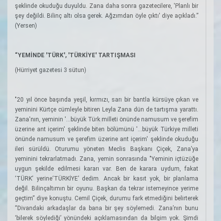
şeklinde okuduğu duyuldu. Zana daha sonra gazetecilere, 'Planlı bir
şey değildi. Bilinç altı olsa gerek. Ağzımdan öyle çıktı' diye açıkladı.”
(Yersen)
“YEMİNDE 'TÜRK', 'TÜRKİYE' TARTIŞMASI
(Hürriyet gazetesi 3 sütun)
"20 yıl önce başında yeşil, kırmızı, sarı bir bantla kürsüye çıkan ve
yeminini Kürtçe cümleyle bitiren Leyla Zana dün de tartışma yarattı.
Zana'nın, yeminin '…büyük Türk milleti önünde namusum ve şerefim
üzerine ant içerim' şeklinde biten bölümünü '...büyük Türkiye milleti
önünde namusum ve şerefim üzerine ant içerim' şeklinde okuduğu
ileri sürüldü. Oturumu yöneten Meclis Başkanı Çiçek, Zana’ya
yeminini tekrarlatmadı. Zana, yemin sonrasında "Yeminin içtüzüğe
uygun şekilde edilmesi kararı var. Ben de karara uydum, fakat
‘TÜRK’ yerine‘TÜRKİYE’ dedim. Ancak bir kasıt yok, bir planlama
değil. Bilinçaltımın bir oyunu. Başkan da tekrar istemeyince yerime
geçtim” diye konuştu. Cemil Çiçek, durumu fark etmediğini belirterek
“Divandaki arkadaşlar da bana bir şey söylemedi. Zana’nın bunu
‘bilerek söylediği’ yönündeki açıklamasından da bilgim yok. Şimdi