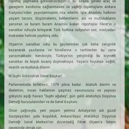
röportaj yapmakla görevlendirdiğimizi bu sırada gerekli araç ve
gereçlerin kendisine sağlanmasını ve yaptığı röportajların Ankara
Radyosu'ndan yayınlanmasını rica ederim. İşte Anadolu halkının
yaşam tarzını, düşüncelerini, beklentilerini, acı ve mutluluklarını
yansıtan ve buram buram Anadolu kokan röportajlar Fikret'in o
sanatkar ruhuyla birleşerek Türk halkına radyodan ses, medyadan
makaleler halinde yayılmış oldu.
Otyam'ın sanatkar ruhu bu gezilerinden çok daha zenginlik
kazanarak yazılarına ve tuvallerine o tarihlerden bu yana
yansımaktadır. Kendisiyle, Türkiye'nin yetiştirdiği bu kıymetli
sanatkar ile büyük kıvanç duymaktayız. Yaşamı boyunca sağlık,
esenlik ve mutluluk dilerim.
M.Suphi Gürsoytrak Genel Başkan"
Parlamentoda birlikteyiz, 1979 yılına kadar... Atatürk devrim ve
ilkelerinin, insan haklarının şaşmaz savunucusu ve yayıcısı
gökyüzü aşığı havacı "Suphi ağabey”, gün geldi Atatürkçü Düşünce
Derneği kurucularından ve de Genel Başkanı.
Onun çağrısıyla, yeni yaşam yerimiz Antalya’nın adı güzel
Gazipaşa’dan yola koyulduk, Ankara’dayız Atatürkçü Düşünce
Derneği Genel Merkezi’nin düzenlediğ Fikret Otyam’a Selam
gecesinde olmak için...