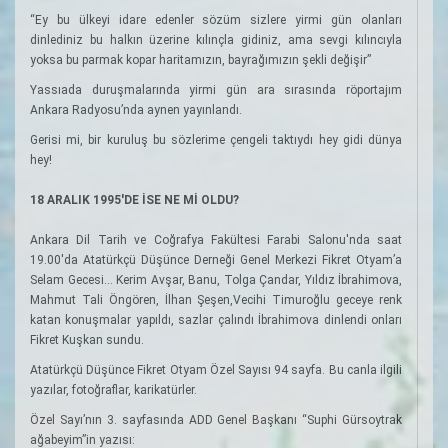
“Ey bu ülkeyi idare edenler sözüm sizlere yirmi gün olanları
dinlediniz bu halkın üzerine kılınçla gidiniz, ama sevgi kılıncıyla
yoksa bu parmak kopar haritamızın, bayrağımızın şekli değişir”
Yassıada duruşmalarında yirmi gün ara sırasında röportajım
Ankara Radyosu’nda aynen yayınlandı.
Gerisi mi, bir kuruluş bu sözlerime çengeli taktıydı hey gidi dünya
hey!
18 ARALIK 1995'DE İSE NE Mİ OLDU?
Ankara Dil Tarih ve Coğrafya Fakültesi Farabi Salonu'nda saat
19.00'da Atatürkçü Düşünce Derneği Genel Merkezi Fikret Otyam’a
Selam Gecesi... Kerim Avşar, Banu, Tolga Çandar, Yıldız İbrahimova,
Mahmut Tali Öngören, İlhan Şeşen,Vecihi Timuroğlu geceye renk
katan konuşmalar yapıldı, sazlar çalındı İbrahimova dinlendi onları
Fikret Kuşkan sundu.
Atatürkçü Düşünce Fikret Otyam Özel Sayısı 94 sayfa. Bu canla ilgili
yazılar, fotoğraflar, karikatürler.
Özel Sayı’nın 3. sayfasında ADD Genel Başkanı “Suphi Gürsoytrak
ağabeyim”in yazısı: