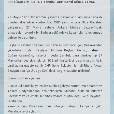
BİR AĞABEYİMİ DAHA YİTİRDİM, ADI: SUPHİ GÜRSOYTRAK
27 Mayıs 1960 Akdevrimini yaşama geçirenlerin kimisiyle daha ilk
günden dostluklar kurduk biz, CHP yayın organı Ulus Gazetesi
çalışanları. 27 Mayıs sabahı Ankara Merkez Cezaevi’ndeki
arkadaşları çıkardık bir Binbaşı eşliğinde ve kapalı olan Ulus’umuzu
özleyenlere sunduk...
Başta bu satırların yazarı Ulus gazetesi İstihbarat Şefi, Cezaevi’nden
çıkardıklarımızdan Yazıİşleri Müdürü Beyhan Cenkçi,
haber
cim
Doğan Kasaroğlu, habercim Leyla Çambel, para denkleştirip 27
Mayısçıları desteklemek için SÖZ adlı haftalık bir dergi çıkardık. Ne ki
parti adına gazete sahibi CHP Genel Sekreteri İsmail Rüştü Aksal,
6.sayımızda "ya Ulus ya Söz" dedi, dergiyi kapattık n’idelim?
Sonra Ulus’tan ayrıldım.
TBMM kulisinde bir yarenlikte Suphi Ağabey’e durumumu anlattım ve
Ankara Radyosu'ndan ses teknisyeni Mücahit, türkücü Mustafa
Geceyatmaz ve emekli bir albay yollara düştük doğu ve güneydoğu
taraflarına.
Yirminci gün Diyarbakır tren istasyonundayız, kampana çaldı
Mücahit’e teypi açtırdım: