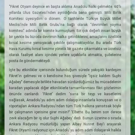
"Fikret Otyam deyince en başta aklıma Anadolu halkı gelmekte. 60'lı
yıllarda Ulus Gazetesi'nden ayrıldığında bana gelmişti. Milli Birlik
Komitesi üyesiydim o dönem. O tarihlerde Türkiye Büyük Millet
Meclisi'nde Milli Birlik Grubu'na bağlı olarak "devrimleri yayma
komitesi" adında bir komite kurmuştum. Bir çok değerli insan büyük
bir şevkle bu büroda devrimin halka getirdiklerini, amaçlarını özellikle
kırsal kesime yansıyacak şekilde çalışmaktaydılar. Bu arada Türk
Hava Kurumu kırsal kesime yönelik bir gazete çıkarmakta ve ücretsiz
olarak faaliyet alanı içindeki yerlere uçaklarla atmakta, şubelerine
posta ile göndermekteydi.
İşte bu etkinlikler içerisinde bulunduğum sürede yakışıklı kardeşim
Fikret'in gelmesi ve o kendisine has şivesiyle "işsiz kaldım Suphi
Ağabey" demesiyle birlikte havadan sürdürdüğümüz bu mücadelenin
karadan yapılacak diğer etkinliklerle tamamlanması fikri gözlerimin
önünde canlandı. 'Fikret' dedim 'sana bir teyp ve kasetlerini
sağlasak, Anadolu'yu adım adım dolaşıp insanlarla konuşsan ve o
röportajları Ankara Radyosu'ndan tüm Türk halkına yansıtsak böyle
bir çalışmanın içerisine girer misin?' 'Elbette. Bu benim son derece
zevk alacağım bir iş olur Suphi Ağabey' dedi. Bunun üzerine o sırada
Ankara Radyosu müdürlüğü yapan Albay Nusret Bey'i arayarak
Fikret Otyam'ı radyonuz için Anadolu'yu adım adım dolaşarak halkla