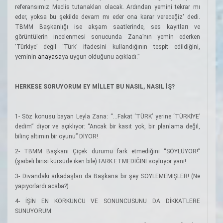
referansımız Meclis tutanakları olacak. Ardından yemini tekrar mı
eder, yoksa bu şekilde devam mı eder ona karar vereceğiz' dedi.
TBMM Başkanlığı ise akşam saatlerinde, ses kayıtları ve
görüntülerin incelenmesi sonucunda Zana’nın yemin ederken
‘Türkiye’ değil ‘Türk’ ifadesini kullandığının tespit edildiğini,
yeminin
anayasa
ya uygun olduğunu açıkladı.”
HERKESE SORUYORUM EY MİLLET BU NASIL, NASIL İŞ?
1- Söz konusu bayan Leyla Zana: “...Fakat ‘TÜRK’ yerine ‘TÜRKİYE’
dedim” diyor ve açıklıyor: “Ancak bir kasıt yok, bir planlama değil,
bilinç altımın bir oyunu” DİYOR!
2- TBMM Başkanı Çiçek durumu fark etmediğini “SÖYLÜYOR!”
(şaibeli birisi kürsüde iken bile) FARK ETMEDİĞİNİ söylüyor yani!
3- Divandaki arkadaşları da Başkana bir şey SÖYLEMEMİŞLER! (Ne
yapıyorlardı acaba?)
4- İŞİN EN KORKUNCU VE SONUNCUSUNU DA DİKKATLERE
SUNUYORUM: