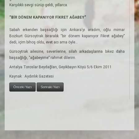
Karşılıklı sevgi sürüp geldi, yıllarca.
“BİR DÖNEM KAPANIYOR FİKRET AĞABEY”
Sabah erkenden başsağlığı için Ankara’yı aradım, oğlu mimar
Bozkurt Gürsoytrak biraralık “bir dönem kapanıyor Fikret ağabey”
dedi, içim bihoş oldu, evet acı ama öyle...
Gürsoytrak ailesine, sevenlerine, silah arkadaşlarına bikez daha
başsağlığı, "ağabeyime” rahmet dilerim.
Antalya Toroslar Beydağları, Geyikbayırı Köyü 5/6 Ekim 2011
Kaynak : Aydınlık Gazetesi
Önceki Yazı
Sonraki Yazı