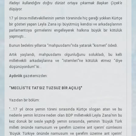
ifadeyi kullandığını doğru dürüst ortaya çıkarmak Başkan Çiçek’e
düşüyor.
17 yıl önce milletvekillerinin yemin töreninde hiç gereği yokken Kürtçe
bir gösteri yapan Leyla Zana işi büyütmüş kendisi ve arkadaşlarının
parlamentoya girmelerini engelleyerek halkına büyük bir kötülük
yapmıştı...
Bunun bedelini yıllarca “mahpusdamı”nda yatarak "kısmen” ödedi.
Artık yaşlandı, mahpusdamı olgunluğunu solukladı, bu kelli
milletvekili arkadaşlarına ve “istemleri”ne kötülük etmez “diye
düşünüyordum” ki...
Aydınlık
gazetemizden:
“MECLİS’TE TATSIZ TUZSUZ BİR AÇILIŞ"
Yazıdan bir bölüm:
"…17 yıl önce yemin töreni sırasında Kürtçe slogan atan ve bu
nedenle yemin krizine neden olan BDP milletvekili Leyla Zana'nın bu
kez donuk bir sesle yaptığı yemin sırasında, yeminin 'Büyük Türk
milleti önünde namusum ve şerefim üzerine ant içerim' cümlesini
'Büyük Türkiye önünde namusum ve şerefim üzerine ant içerim'