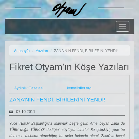
Geçiş
Menüsü
Anasayfa
Yazıları
ZANA’NIN FENDİ, BİRİLERİNİ YENDİ!
Fikret Otyam'ın Köşe Yazıları
Aydınlık Gazetesi
kemalistler.org
ZANA’NIN FENDİ, BİRİLERİNİ YENDİ!
07.10.2011
Yüce TBMM Başkanlığı'na inanmak başta gelir. Ama bayan Zana da
TÜRK değil TÜRKİYE dediğini söylüyor israrla! Bu çelişkiyi, yine bu
durumun farkında olmadığını, bu sefer farkında olarak Zana’nın hangi