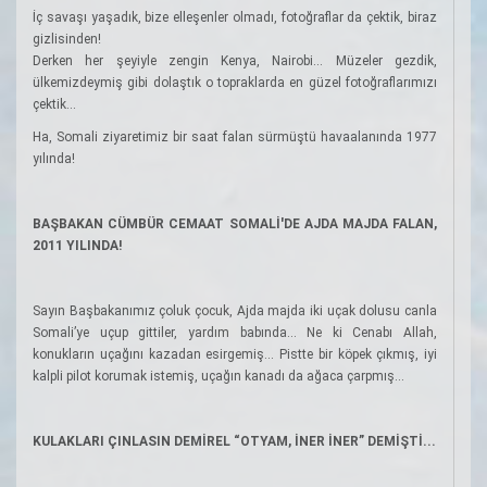
İç savaşı yaşadık, bize elleşenler olmadı, fotoğraflar da çektik, biraz
gizlisinden!
Derken her şeyiyle zengin Kenya, Nairobi... Müzeler gezdik,
ülkemizdeymiş gibi dolaştık o topraklarda en güzel fotoğraflarımızı
çektik...
Ha, Somali ziyaretimiz bir saat falan sürmüştü havaalanında 1977
yılında!
BAŞBAKAN CÜMBÜR CEMAAT SOMALİ'DE AJDA MAJDA FALAN,
2011 YILINDA!
Sayın Başbakanımız çoluk çocuk, Ajda majda iki uçak dolusu canla
Somali’ye uçup gittiler, yardım babında... Ne ki Cenabı Allah,
konukların uçağını kazadan esirgemiş... Pistte bir köpek çıkmış, iyi
kalpli pilot korumak istemiş, uçağın kanadı da ağaca çarpmış...
KULAKLARI ÇINLASIN DEMİREL “OTYAM, İNER İNER” DEMİŞTİ...