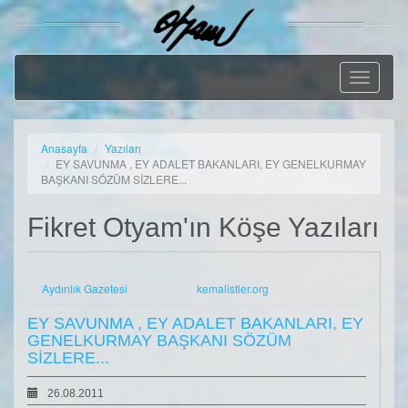
Geçiş
Menüsü
Anasayfa
Yazıları
EY SAVUNMA , EY ADALET BAKANLARI, EY GENELKURMAY
BAŞKANI SÖZÜM SİZLERE...
Fikret Otyam'ın Köşe Yazıları
Aydınlık Gazetesi
kemalistler.org
EY SAVUNMA , EY ADALET BAKANLARI, EY
GENELKURMAY BAŞKANI SÖZÜM
SİZLERE...
26.08.2011