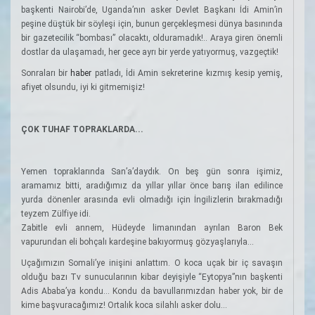
başkenti Nairobi’de, Uganda’nın asker Devlet Başkanı İdi Amin’in
peşine düştük bir söyleşi için, bunun gerçekleşmesi dünya basınında
bir gazetecilik “bombası” olacaktı, olduramadık!.. Araya giren önemli
dostlar da ulaşamadı, her gece ayrı bir yerde yatıyormuş, vazgeçtik!
Sonraları bir
haber
patladı, İdi Amin sekreterine kızmış kesip yemiş,
afiyet olsundu, iyi ki gitmemişiz!
ÇOK TUHAF TOPRAKLARDA...
Yemen topraklarında San’a’daydık. On beş gün sonra işimiz,
aramamız bitti, aradığımız da yıllar yıllar önce barış ilan edilince
yurda dönenler arasında evli olmadığı için İngilizlerin bırakmadığı
teyzem Zülfiye idi.
Zabitle evli annem, Hüdeyde limanından ayrılan Baron Bek
vapurundan eli bohçalı kardeşine bakıyormuş gözyaşlarıyla...
Uçağımızın Somali’ye inişini anlattım. O koca uçak bir iç savaşın
olduğu bazı Tv sunucularının kibar deyişiyle “Eytopya”nın başkenti
Adis Ababa’ya kondu... Kondu da bavullarımızdan haber yok, bir de
kime başvuracağımız! Ortalık koca silahlı asker dolu...