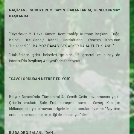
NAÇİZANE SORUYORUM SAYIN BAKANLARIM, GENELKURMAY
BAŞKANIM...
“Diyarbakır 2. Hava Kuvvet Komutanlığı Kurmay Başkanı Tuğg.
Baloğlu tutuklandı/ Kandil Harekâtlarını Yöneten Komutan
Tutuklandı” “...BALYOZ
DAVA
SI BEŞ ASKER DAHA TUTUKLANDI”
“Hakkâri’den şehit haberleri gelirken 12 general ve subay da
İstanbul’da
Beşiktaş
Adliyesi’nde ifade verdi.”
“SAVCI ORDUDAN NEFRET EDİYOR"
Balyoz Davası’nda Tümamiral Ali Semih Çetin savunmasını yaptı.
Çetin’in avukatı Şule Erol duruşma savcısı Savaş Kırbaş’ın
iddianamede yer almayan belgelerle ilgili soruları üzerine “Savcının
ordudan ne kadar nefret ettiği de anlaşılıyor” dedi...
BU DA ORG.BALANLI’DAN...