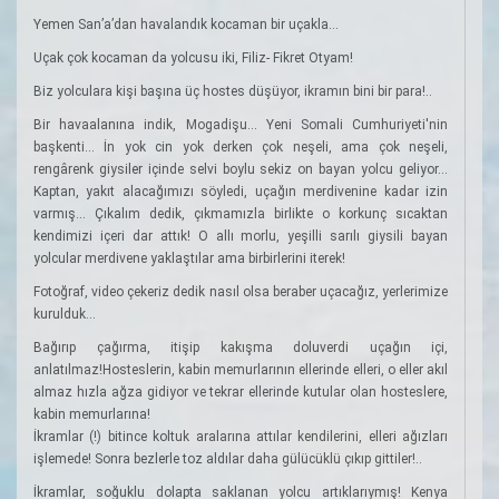
Yemen San’a’dan havalandık kocaman bir uçakla...
Uçak çok kocaman da yolcusu iki, Filiz- Fikret Otyam!
Biz yolculara kişi başına üç hostes düşüyor, ikramın bini bir para!..
Bir havaalanına indik, Mogadişu... Yeni Somali Cumhuriyeti'nin
başkenti... İn yok cin yok derken çok neşeli, ama çok neşeli,
rengârenk giysiler içinde selvi boylu sekiz on bayan yolcu geliyor...
Kaptan, yakıt alacağımızı söyledi, uçağın merdivenine kadar izin
varmış... Çıkalım dedik, çıkmamızla birlikte o korkunç sıcaktan
kendimizi içeri dar attık! O allı morlu, yeşilli sarılı giysili bayan
yolcular merdivene yaklaştılar ama birbirlerini iterek!
Fotoğraf, video çekeriz dedik nasıl olsa beraber uçacağız, yerlerimize
kurulduk...
Bağırıp çağırma, itişip kakışma doluverdi uçağın içi,
anlatılmaz!Hosteslerin, kabin memurlarının ellerinde elleri, o eller akıl
almaz hızla ağza gidiyor ve tekrar ellerinde kutular olan hosteslere,
kabin memurlarına!
İkramlar (!) bitince koltuk aralarına attılar kendilerini, elleri ağızları
işlemede! Sonra bezlerle toz aldılar daha gülücüklü çıkıp gittiler!..
İkramlar, soğuklu dolapta saklanan yolcu artıklarıymış! Kenya