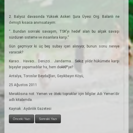
2. Balyoz davasında Yüksek Askeri Şura Üyesi Org. Balanlı ne
demişti kısaca anımsatayım:
“...Bundan sonraki savaşım, TSK’yı hedef alan bu alçak savaşı
sürdüren sisteme ve insanlara karşı.”
Gün geçmiyor ki üç beş subay içeri alınıyor, bunun sonu nereye
varacak?
Karacı... Havacı... Denizci... Jandarma... Sekiz yıldır hükümete karşı
bişeyler yapamadılar ha, hem de
AKP
’ye?
Antalya, Toroslar Beydağları, Geyikbayırı Köyü,
25 Ağustos 2011
Meraklısına not: Yemen ve öteki topraklar için bilgiler Adı Yemen’dir
adlı kitabımda.
Kaynak : Aydınlık Gazetesi
Önceki Yazı
Sonraki Yazı