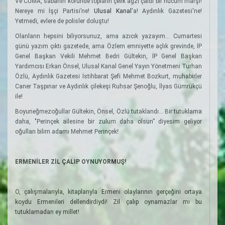
Ve CUMA, sabahın köründe topların çelik ağzı çaldı bir hücum marşı!
Nereye mi İşçi Partisi’ne!
Ulusal Kanal
'a! Aydınlık Gazetesi'ne!
Yetmedi, evlere de polisler doluştu!
Olanların hepsini biliyorsunuz, ama azıcık yazayım... Cumartesi
günü yazım çıktı gazetede, ama Özlem emniyette açlık grevinde, İP
Genel Başkan Vekili Mehmet Bedri Gültekin, İP Genel Başkan
Yardımcısı Erkan Önsel, Ulusal Kanal Genel Yayın Yönetmeni Turhan
Özlü, Aydınlık Gazetesi İstihbarat Şefi Mehmet Bozkurt, muhabirler
Caner Taşpınar ve Aydınlık çilekeşi Ruhsar Şenoğlu, İlyas Gümrükçü
ile!
Boyuneğmezoğullar Gültekin, Önsel, Özlü tutaklandı... Bir tutuklama
daha, "Perinçek ailesine bir zulum daha olsun” diyesim geliyor
oğulları bilim adamı Mehmet Perinçek!
ERMENİLER ZİL ÇALIP OYNUYORMUŞ!
O, çalışmalarıyla, kitaplarıyla Ermeni olaylarının gerçeğini ortaya
koydu Ermenileri dellendirdiydi! Zil çalıp oynamazlar mı bu
tutuklamadan ey millet!