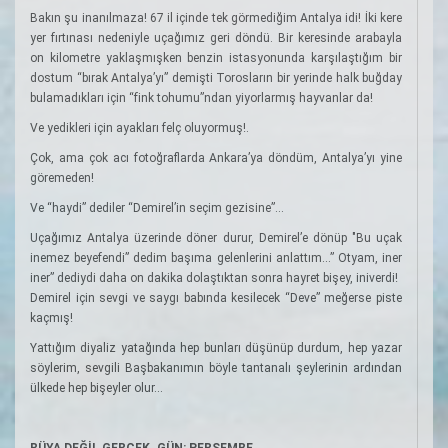
Bakın şu inanılmaza! 67 il içinde tek görmediğim Antalya idi! İki kere
yer fırtınası nedeniyle uçağımız geri döndü. Bir keresinde arabayla
on kilometre yaklaşmışken benzin istasyonunda karşılaştığım bir
dostum “bırak Antalya’yı” demişti Torosların bir yerinde halk buğday
bulamadıkları için “fink tohumu”ndan yiyorlarmış hayvanlar da!
Ve yedikleri için ayakları felç oluyormuş!.
Çok, ama çok acı fotoğraflarda Ankara’ya döndüm, Antalya’yı yine
göremeden!
Ve “haydi” dediler “Demirel’in seçim gezisine”...
Uçağımız Antalya üzerinde döner durur, Demirel’e dönüp "Bu uçak
inemez beyefendi” dedim başıma gelenlerini anlattım...” Otyam, iner
iner” dediydi daha on dakika dolaştıktan sonra hayret bişey, iniverdi!
Demirel için sevgi ve saygı babında kesilecek “Deve” meğerse piste
kaçmış!
Yattığım diyaliz yatağında hep bunları düşünüp durdum, hep yazar
söylerim, sevgili Başbakanımın böyle tantanalı şeylerinin ardından
ülkede hep bişeyler olur...
RÜYA DEĞİL GERÇEK. GÜN: PERŞEMBE