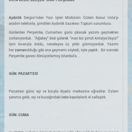
Aydınlık
Dergisi'nden Yazı İşleri Müdürüm Özlem Konur Usta’yı
aradım telefonla, şimdileri Aydınlık Gazetesi Toplum sorumlusu.
Günlerden Perşembe, Cumartesi günü çıkacak yazımı geçmekten
zorlanıyorduk... "Ağabey” dedi gülerek “inan biz şimdi Antalya’dayız!”
İçim kıvançla doldu, neredeyse üç yıldır görmüyorduk. Yazımı
her
zaman
olduğu gibi ona geçmemi söyledi, öyle yaptık... Bir sonraki
Perşembe gecesi dönüyorlarmış İstanbul’a...
GÜN: PAZARTESİ
Pazartesi günü eşi ve kızıyla diyaliz merkezine uğradılar. Özlem
yanıma geldi, eşi ve kucağındaki bebe kapıdalardı el sallaştık.
GÜN: CUMA