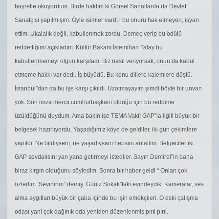
hayretle okuyordum. Birde baktım ki Görsel Sanatlarda da Devlet
Sanatçısı yapılmışım. Öyle isimler vardı i bu onuru hak etmeyen, isyan
ettim. Ukalalık değil, kabullenmek zordu. Demeç verip bu ödülü
reddettiğimi açıkladım. Kültür Bakanı İstemihan Talay bu
kabullenmemeyi olgun karşıladı. Biz nasıl veriyorsak, onun da kabul
etmeme hakkı var dedi. İş büyüdü. Bu konu dillere kalemlere düştü.
İstanbul”dan da bu işe karşı çıkıldı. Uzatmayayım şimdi böyle bir unvan
yok. Son imza mercii cumhurbaşkanı olduğu için bu reddime
üzüldüğünü duydum. Ama bakın işe TEMA Vakfı GAP”la ilgili büyük bir
belgesel hazırlıyordu. Yaşadığımız köye de geldiler, iki gün çekimlere
yapıldı. Ne bildiysem, ne yaşadıysam hepsini anlattım. Belgeciler iki
GAP sevdalısını yan yana getirmeyi istediler. Sayın Demirel”in bana
biraz kırgın olduğunu söyledim. Sonra bir haber geldi “ Onları çok
özledim. Sevinirim” demiş. Güniz Sokak”taki evindeydik. Kameralar, ses
alma aygıtları büyük bir çaba içinde bu işin emekçileri. O eski çalışma
odası yani çok dağınık oda yeniden düzenlenmiş pırıl pırıl.