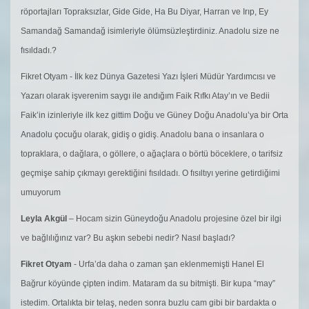
röportajları Topraksızlar, Gide Gide, Ha Bu Diyar, Harran ve Irıp, Ey
Samandağ Samandağ isimleriyle ölümsüzleştirdiniz. Anadolu size ne
fısıldadı.?
Fikret Otyam - İlk kez Dünya Gazetesi Yazı İşleri Müdür Yardımcısı ve
Yazarı olarak işverenim saygı ile andığım Faik Rıfkı Atay’ın ve Bedii
Faik’in izinleriyle ilk kez gittim Doğu ve Güney Doğu Anadolu’ya bir Orta
Anadolu çocuğu olarak, gidiş o gidiş. Anadolu bana o insanlara o
topraklara, o dağlara, o göllere, o ağaçlara o börtü böceklere, o tarifsiz
geçmişe sahip çıkmayı gerektiğini fısıldadı. O fısıltıyı yerine getirdiğimi
umuyorum
Leyla Akgül
– Hocam sizin Güneydoğu Anadolu projesine özel bir ilgi
ve bağlılığınız var? Bu aşkın sebebi nedir? Nasıl başladı?
Fikret Otyam
- Urfa’da daha o zaman şan eklenmemişti Hanel El
Bağrur köyünde çipten indim. Mataram da su bitmişti. Bir kupa “may”
istedim. Ortalıkta bir telaş, neden sonra buzlu cam gibi bir bardakta o