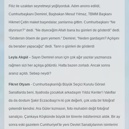
Filiz ile uzaktan seyretmeyi yeğliyorduk. Adım anons edildi;
Cumhurbaşkanı Demirel, Başbakan Mesut Yılmaz, TBMM Başkanı
Hikmet Çetin maket başındalar, yanlarına gittim. Cumhurbaşkanı “Ne
diyorsun?” dedi. “Ne diyeceğim Allah bana bu günleri de gösterdi” dedi.
“Göstersin ölsem de gam yemem.” Demirel, “Neden gardaşım? Açılışını
da beraber yapacağız” dedi. Tanrı o günleri de gösterdi
Leyla Akgül
– Sayın Demirel onun için çok ağır yazılar yazmanıza
rağmen sizi her açılışa götürdü. Hatta bazen zorladı. Ancak sonra
aranız açıldı. Sebep neydi?
Fikret Otyam
- Cumhurbaşkanlığı Büyük Seçici Kurulu Görsel
Sanatlarda beni, tiyatroda çocukluk arkadaşım Yıldız Kenter’i Vakıflar
da da dostum Şakir Eczacıbaşı’nı ki çok değerli, çok usta bir fotoğraf
çekendir kendisi. Ara Güler kızmasın, foto muhabiri değil fotoğraf
sanatçısı. Çankaya Köşkünde büyük bir törenle ödüllerimizi aldık. Bir ay
sonra eski gazetem Cumhuriyet’te yeni Devlet Sanatçılarının isimlerini