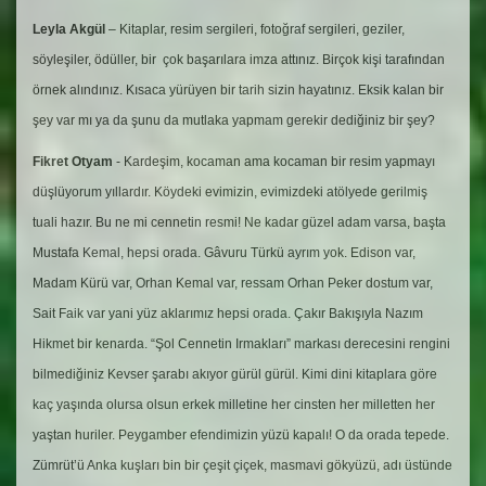
Leyla Akgül
– Kitaplar, resim sergileri, fotoğraf sergileri, geziler,
söyleşiler, ödüller, bir çok başarılara imza attınız. Birçok kişi tarafından
örnek alındınız. Kısaca yürüyen bir tarih sizin hayatınız. Eksik kalan bir
şey var mı ya da şunu da mutlaka yapmam gerekir dediğiniz bir şey?
Fikret Otyam
- Kardeşim, kocaman ama kocaman bir resim yapmayı
düşlüyorum yıllardır. Köydeki evimizin, evimizdeki atölyede gerilmiş
tuali hazır. Bu ne mi cennetin resmi! Ne kadar güzel adam varsa, başta
Mustafa Kemal, hepsi orada. Gâvuru Türkü ayrım yok. Edison var,
Madam Kürü var, Orhan Kemal var, ressam Orhan Peker dostum var,
Sait Faik var yani yüz aklarımız hepsi orada. Çakır Bakışıyla Nazım
Hikmet bir kenarda. “Şol Cennetin Irmakları” markası derecesini rengini
bilmediğiniz Kevser şarabı akıyor gürül gürül. Kimi dini kitaplara göre
kaç yaşında olursa olsun erkek milletine her cinsten her milletten her
yaştan huriler. Peygamber efendimizin yüzü kapalı! O da orada tepede.
Zümrüt’ü Anka kuşları bin bir çeşit çiçek, masmavi gökyüzü, adı üstünde