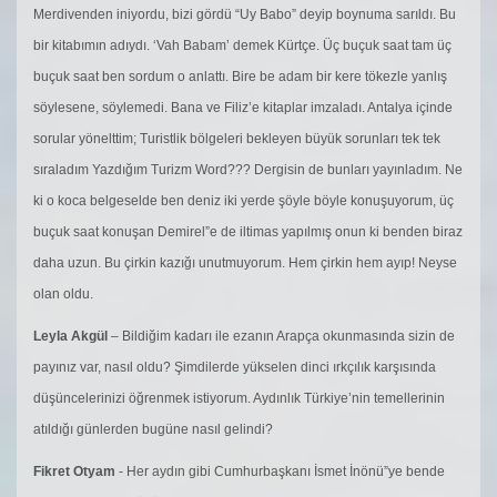
Merdivenden iniyordu, bizi gördü “Uy Babo” deyip boynuma sarıldı. Bu
bir kitabımın adıydı. ‘Vah Babam’ demek Kürtçe. Üç buçuk saat tam üç
buçuk saat ben sordum o anlattı. Bire be adam bir kere tökezle yanlış
söylesene, söylemedi. Bana ve Filiz’e kitaplar imzaladı. Antalya içinde
sorular yönelttim; Turistlik bölgeleri bekleyen büyük sorunları tek tek
sıraladım Yazdığım Turizm Word??? Dergisin de bunları yayınladım. Ne
ki o koca belgeselde ben deniz iki yerde şöyle böyle konuşuyorum, üç
buçuk saat konuşan Demirel”e de iltimas yapılmış onun ki benden biraz
daha uzun. Bu çirkin kazığı unutmuyorum. Hem çirkin hem ayıp! Neyse
olan oldu.
Leyla Akgül
– Bildiğim kadarı ile ezanın Arapça okunmasında sizin de
payınız var, nasıl oldu? Şimdilerde yükselen dinci ırkçılık karşısında
düşüncelerinizi öğrenmek istiyorum. Aydınlık Türkiye’nin temellerinin
atıldığı günlerden bugüne nasıl gelindi?
Fikret Otyam
- Her aydın gibi Cumhurbaşkanı İsmet İnönü”ye bende