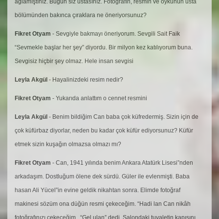
ağlamıştınız. Bugün siz ustasınız. Fotoğrafın, resmin ve öykünün usta
bölümünden bakınca çıraklara ne öneriyorsunuz?
Fikret Otyam
- Sevgiyle bakmayı öneriyorum. Sevgili Sait Faik
“Sevmekle başlar her şey” diyordu. Bir milyon kez katılıyorum buna.
Sevgisiz hiçbir şey olmaz. Hele insan sevgisi
Leyla Akgül
- Hayalinizdeki resim nedir?
Fikret Otyam
- Yukarıda anlattım o cennet resmini
Leyla Akgül
- Benim bildiğim Can baba çok küfredermiş. Sizin için de
çok küfürbaz diyorlar, neden bu kadar çok küfür ediyorsunuz? Küfür
etmek sizin kuşağın olmazsa olmazı mı?
Fikret Otyam
- Can, 1941 yılında benim Ankara Atatürk Lisesi”nden
arkadaşım. Dostluğum ölene dek sürdü. Güler ile evlenmişti. Baba
hasan Ali Yücel”in evine geldik nikahtan sonra. Elimde fotoğraf
makinesi sözüm ona düğün resmi çekeceğim. “Hadi lan Can nikâh
fotoğrafınızı çekeceğim.. “Gel ulan” dedi. Salondaki tuvaletin kapısını