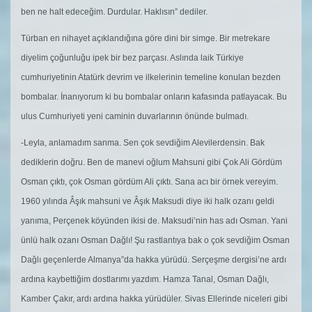
ben ne halt edeceğim. Durdular. Haklısın” dediler.
Türban en nihayet açıklandığına göre dini bir simge. Bir metrekare
diyelim çoğunluğu ipek bir bez parçası. Aslında laik Türkiye
cumhuriyetinin Atatürk devrim ve ilkelerinin temeline konulan bezden
bombalar. İnanıyorum ki bu bombalar onların kafasında patlayacak. Bu
ulus Cumhuriyeti yeni caminin duvarlarının önünde bulmadı.
-Leyla, anlamadım sanma. Sen çok sevdiğim Alevilerdensin. Bak
dediklerin doğru. Ben de manevi oğlum Mahsuni gibi Çok Ali Gördüm
Osman çıktı, çok Osman gördüm Ali çıktı. Sana acı bir örnek vereyim.
1960 yılında Âşık mahsuni ve Âşık Maksudi diye iki halk ozanı geldi
yanıma, Perçenek köyünden ikisi de. Maksudi’nin has adı Osman. Yani
ünlü halk ozanı Osman Dağlı! Şu rastlantıya bak o çok sevdiğim Osman
Dağlı geçenlerde Almanya”da hakka yürüdü. Serçeşme dergisi’ne ardı
ardına kaybettiğim dostlarımı yazdım. Hamza Tanal, Osman Dağlı,
Kamber Çakır, ardı ardına hakka yürüdüler. Sivas Ellerinde niceleri gibi