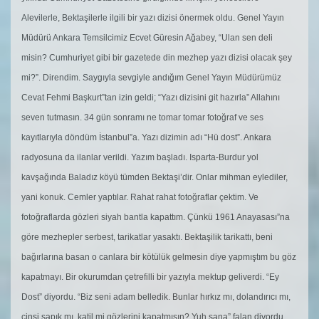
Alevilerle, Bektaşilerle ilgili bir yazı dizisi önermek oldu. Genel Yayın
Müdürü Ankara Temsilcimiz Ecvet Güresin Ağabey, “Ulan sen deli
misin? Cumhuriyet gibi bir gazetede din mezhep yazı dizisi olacak şey
mi?”. Direndim. Saygıyla sevgiyle andığım Genel Yayın Müdürümüz
Cevat Fehmi Başkurt”tan izin geldi; “Yazı dizisini git hazırla” Allahını
seven tutmasın. 34 gün sonramı ne tomar tomar fotoğraf ve ses
kayıtlarıyla döndüm İstanbul”a. Yazı dizimin adı “Hü dost”. Ankara
radyosuna da ilanlar verildi. Yazım başladı. Isparta-Burdur yol
kavşağında Baladız köyü tümden Bektaşi’dir. Onlar mihman eylediler,
yani konuk. Cemler yaptılar. Rahat rahat fotoğraflar çektim. Ve
fotoğraflarda gözleri siyah bantla kapattım. Çünkü 1961 Anayasası”na
göre mezhepler serbest, tarikatlar yasaktı. Bektaşilik tarikattı, beni
bağırlarına basan o canlara bir kötülük gelmesin diye yapmıştım bu göz
kapatmayı. Bir okurumdan çetrefilli bir yazıyla mektup geliverdi. “Ey
Dost” diyordu. “Biz seni adam belledik. Bunlar hırkız mı, dolandırıcı mı,
cinsi sapık mı, katil mi gözlerini kapatmışın? Yuh sana” falan diyordu.