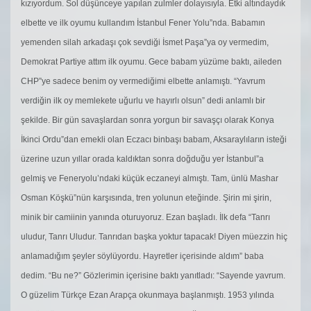
kızıyordum. Sol düşünceye yapılan zulmler dolayısıyla. Etki altındaydık
elbette ve ilk oyumu kullandım İstanbul Fener Yolu”nda. Babamın
yemenden silah arkadaşı çok sevdiği İsmet Paşa”ya oy vermedim,
Demokrat Partiye attım ilk oyumu. Gece babam yüzüme baktı, aileden
CHP”ye sadece benim oy vermediğimi elbette anlamıştı. “Yavrum
verdiğin ilk oy memlekete uğurlu ve hayırlı olsun” dedi anlamlı bir
şekilde. Bir gün savaşlardan sonra yorgun bir savaşçı olarak Konya
İkinci Ordu”dan emekli olan Eczacı binbaşı babam, Aksaraylıların isteği
üzerine uzun yıllar orada kaldıktan sonra doğduğu yer İstanbul”a
gelmiş ve Feneryolu’ndaki küçük eczaneyi almıştı. Tam, ünlü Mashar
Osman Köşkü”nün karşısında, tren yolunun eteğinde. Şirin mi şirin,
minik bir camiinin yanında oturuyoruz. Ezan başladı. İlk defa “Tanrı
uludur, Tanrı Uludur. Tanrıdan başka yoktur tapacak! Diyen müezzin hiç
anlamadığım şeyler söylüyordu. Hayretler içerisinde aldım” baba
dedim. “Bu ne?” Gözlerimin içerisine baktı yanıtladı: “Sayende yavrum.
O güzelim Türkçe Ezan Arapça okunmaya başlanmıştı. 1953 yılında