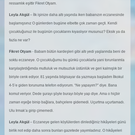
ressamlık eşittir Fikret Otyam.
Leyla Akgül
– İlk işinize daha altı yaşında iken babanızın eczanesinde
başlamışsınız O günlerden bugüne elbette çok zaman geçti. Kendi
çocukluğunuz ile bugünün çocuklarını kıyaslıyor musunuz? Eksik ya da
fazla ne var?
Fikret Otyam
- Babam bütün kardeşleri gibi altı yedi yaşlarında beni de
soktu eczaneye. O çocukluğumu bu günkü çocuklarla yani torunlarımla
karşılaştırdığımda mutluluk ve mutsuzluk üstünlük ve geri kalmışlık bir
biriyle cenk ediyor. 81 yaşında bilgisayar da yazmaya başladım İlkokul
4-5’e giden torunuma telefon ediyorum. “Ne yapayım?” diye. Bana
komut veriyor. Dede şurayı şöyle burayı böyle yap diye. Ama o hiçbir
zaman eşeğe binip bağlara, bahçelere gidemedi. Uçurtma uçurtamadı.
Ulu Irmak’a girip çimemedi.
Leyla Akgül
– Eczaneye gelen köylülerden dinlediğiniz hikâyeleri günü
birlik not edip daha sonra bunları gazetede yayımladınız. O hikâyeleri