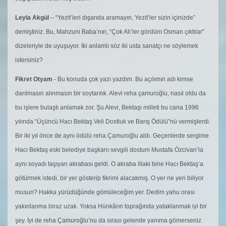
Leyla Akgül
– “Yezit’leri dışarıda aramayın, Yezit’ler sizin içinizde”
demiştiniz. Bu, Mahzuni Baba’nın, “Çok Ali’ler gördüm Osman çıktılar”
dizeleriyle de uyuşuyor. İki anlamlı söz iki usta sanatçı ne söylemek
istersiniz?
Fikret Otyam
- Bu konuda çok yazı yazdım. Bu açılımın adı kimse
darılmasın alınmasın bir soytarılık. Alevi reha çamuroğlu, nasıl oldu da
bu işlere bulaştı anlamak zor. Şu Alevi, Bektaşi milleti bu cana 1996
yılında “Üçüncü Hacı Bektaş Veli Dostluk ve Barış Ödülü”nü vermişlerdi.
Bir iki yıl önce de aynı ödülü reha Çamuroğlu aldı. Geçenlerde sergime
Hacı Bektaş eski belediye başkanı sevgili dostum Mustafa Özcivan’la
aynı soyadı taşıyan akrabası geldi. O akraba illaki bine Hacı Bektaş’a
götürmek istedi, bir yer gösterip fikrimi alacakmış. O yer ne yeri biliyor
musun? Hakka yürüdüğünde gömüleceğim yer. Dedim yahu orası
yakınlarıma biraz uzak. Yoksa Hünkârın toprağında yataklanmak iyi bir
şey. İyi de reha Çamuroğlu’nu da sırası gelende yanıma gömerseniz