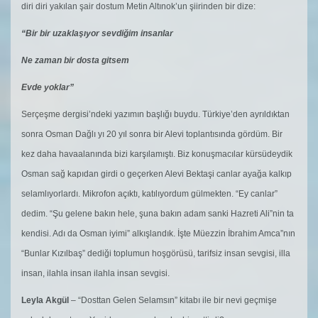
diri diri yakılan şair dostum Metin Altınok’un şiirinden bir dize:
“Bir bir uzaklaşıyor sevdiğim insanlar
Ne zaman bir dosta gitsem
Evde yoklar”
Serçeşme dergisi’ndeki yazımın başlığı buydu. Türkiye’den ayrıldıktan
sonra Osman Dağlı yı 20 yıl sonra bir Alevi toplantısında gördüm. Bir
kez daha havaalanında bizi karşılamıştı. Biz konuşmacılar kürsüdeydik
Osman sağ kapıdan girdi o geçerken Alevi Bektaşi canlar ayağa kalkıp
selamlıyorlardı. Mikrofon açıktı, katılıyordum gülmekten. “Ey canlar”
dedim. “Şu gelene bakın hele, şuna bakın adam sanki Hazreti Ali”nin ta
kendisi. Adı da Osman iyimi” alkışlandık. İşte Müezzin İbrahim Amca”nın
“Bunlar Kızılbaş” dediği toplumun hoşgörüsü, tarifsiz insan sevgisi, illa
insan, ilahla insan ilahla insan sevgisi.
Leyla Akgül
– “Dosttan Gelen Selamsın” kitabı ile bir nevi geçmişe