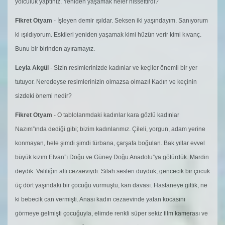
yolculuk yaptınız. Yeniden yaşamak neler hissettirdi?
Fikret Otyam
- İşleyen demir ışıldar. Seksen iki yaşındayım. Sanıyorum
ki ışıldıyorum. Eskileri yeniden yaşamak kimi hüzün verir kimi kıvanç.
Bunu bir birinden ayıramayız.
Leyla Akgül
- Sizin resimlerinizde kadınlar ve keçiler önemli bir yer
tutuyor. Neredeyse resimlerinizin olmazsa olmazı! Kadın ve keçinin
sizdeki önemi nedir?
Fikret Otyam
- O tablolarımdaki kadınlar kara gözlü kadınlar
Nazım”ında dediği gibi; bizim kadınlarımız. Çileli, yorgun, adam yerine
konmayan, hele şimdi şimdi türbana, çarşafa boğulan. Bak yıllar evvel
büyük kızım Elvan”ı Doğu ve Güney Doğu Anadolu”ya götürdük. Mardin
deydik. Valiliğin altı cezaeviydi. Silah sesleri duyduk, gencecik bir çocuk
üç dört yaşındaki bir çocuğu vurmuştu, kan davası. Hastaneye gittik, ne
ki bebecik can vermişti. Anası kadın cezaevinde yatan kocasını
görmeye gelmişti çocuğuyla, elimde renkli süper sekiz film kamerası ve