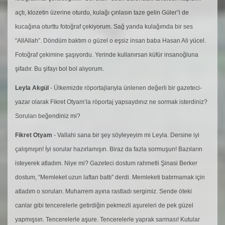
açtı, klozetin üzerine oturdu, kulağı çınlasın taze gelin Güler”i de
kucağına oturttu fotoğraf çekiyorum. Sağ yanda kulağımda bir ses
“AllAllah”. Döndüm baktım o güzel o eşsiz insan baba Hasan Ali yücel.
Fotoğraf çekimine şaşıyordu. Yerinde kullanırsan küfür insanoğluna
şifadır. Bu şifayı bol bol alıyorum.
Leyla Akgül
- Ülkemizde röportajlarıyla ünlenen değerli bir gazeteci-
yazar olarak Fikret Otyam’la röportaj yapsaydınız ne sormak isterdiniz?
Soruları beğendiniz mi?
Fikret Otyam
- Vallahi sana bir şey söyleyeyim mi Leyla. Dersine iyi
çalışmışın! İyi sorular hazırlamışın. Biraz da fazla sormuşun! Bazıların
isteyerek atladım. Niye mi? Gazeteci dostum rahmetli Şinasi Berker
dostum, “Memleket uzun laftan battı” derdi. Memleketi batırmamak için
atladım o soruları. Muharrem ayına rastladı sergimiz. Sende öteki
canlar gibi tencerelerle getirdiğin pekmezli aşureleri de pek güzel
yapmışsın. Tencerelerle aşure. Tencerelerle yaprak sarması! Kutular