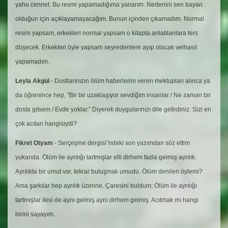
yahu cennet. Bu resmi yapamadığıma yanarım. Nedenini sen bayan
olduğun için açıklayamayacağım. Bunun içinden çıkamadım. Normal
resim yapsam, erkekleri normal yapsam o kitapta anlatılanlara ters
düşecek. Erkekleri öyle yapsam seyredenlere ayıp olacak velhasıl
yapamadım.
Leyla Akgül
- Dostlarınızın ölüm haberlerini veren mektupları alınca ya
da öğrenince hep, "Bir bir uzaklaşıyor sevdiğim insanlar / Ne zaman bir
dosta gitsem / Evde yoklar." Diyerek duygularınızı dile getirdiniz. Sizi en
çok acıtan hangisiydi?
Fikret Otyam
- Serçeşme dergisi”ndeki son yazımdan söz ettim
yukarıda. Ölüm ile ayrılığı tartmışlar elli dirhem fazla gelmiş ayrılık.
Ayrılıkta bir umut var, tekrar buluşmak umudu. Ölüm denilen öylemi?
Ama şarkılar hep ayrılık üzerine. Çaresini buldum; Ölüm ile ayrılığı
tartmışlar ikisi de aynı gelmiş aynı dirhem gelmiş. Acıtmak mı hangi
birini sayayım.