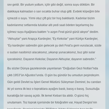
sıvı geldi. Bir yudum yuttum, içilir gibi değil, sonra suyu döktüm. Bir
dakikaya kalmadan o sarı sıcakta buhar olup gitti. Evdeki köpeğim bile
içmezdi o suyu. Yirmi otuz çift göz bir hoş baktılardı. Kadınlar bizim
kadınlarımız sırtlarında tuluklar altı yedi saat ödeten taşırlarmış bu
içilmez suyu Aşağılara baktım “o azgın Fırat gürül gürül akıyor” dedim.
“Akhuylar” yani Arapça Kardeşler, “Ey Kekolar” yani Kürtçe Kardeşler,
“Ey kardeşler sabredin gün gelecek şu deli Fırat’a gem vurulacak, sizde
o sudan nasibinizi alacaksınız, yıkanıp yunacaksınız, buz gibi sular
içeceksiniz. Dayanın Kekolar, Dayanın Akhuylar, dayanın sabredin.”
Bu sözler Dünya gazetesinde yayınlanan “Doğudan Gezi Notları”nda
çıktı 1953”ün Ağustos”unda. O gün bu gündür bu umudun peşindeyim.
Gün geldi Devlet su İşleri Genel Müdürü Süleyman Demirel, bu candan
iki yıl sonra ilk kez o topraklara ayağını bastı, basış o basış. Susuzluğa
kuraklığa bir savaş açıldı. İlk temel Keban’da atıldı. O günü hiç
unutamam. Toz toprak içerisinde bir fotoğrafım var, Hayat Dergisi’nin