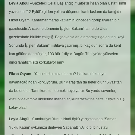
Leyla Akgül
–Gazeteci Celal Başlangıç, “Kabe’si İnsan olan Usta” isimli
yazısında “12 Eylül'e giden yollara döşenen kanlı taşların da tanığıdır
Fikret Otyam. Kahramanmaraş katliamını önceden görüp uyaran bir
gazetecidir. Ancak ne dönemin İçişleri Bakanı'na, ne de Ulus
gazetesinde birlikte çalıştığı Başbakan'a anlatamamıştır gelen tehlikeyi.
Sonunda İçişleri Bakanı'nı istifaya çağırmış, birkaç gün sonra da kent
kan gölüne dönmüştür; 103 ölü. “ diyor. Bugün Türkiye’de yükselen
dinci fanatizm sizi korkutuyor mu?
Fikret Otyam
- Yahu korkutmaz olur mu? İşin kan dökmeye
dayanacağından korkuyorum. Bu “Maraş”tan da beter olur. “Sivas”tan
da beter olur. Tanrı korusun demek neye yarar. Bu yurdu sevenler,
Atatürk devrim ve ilkelerine inananlar, kurtaracaktır elbette. Keşke bu iş
kolay olsa!
Leyla Akgül
- Cumhuriyet Yunus Nadi öykü yarışmasında “Saman
Yüklü Kağnı” öykünüzü dinleyen Sabahattin Ali gibi bir ustayı