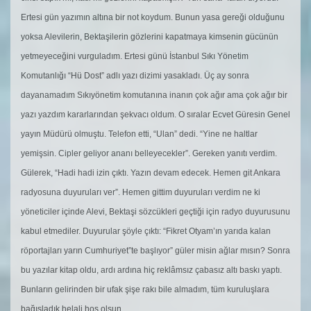
Ertesi gün yazımın altına bir not koydum. Bunun yasa gereği olduğunu
yoksa Alevilerin, Bektaşilerin gözlerini kapatmaya kimsenin gücünün
yetmeyeceğini vurguladım. Ertesi günü İstanbul Sıkı Yönetim
Komutanlığı “Hü Dost” adlı yazı dizimi yasakladı. Üç ay sonra
dayanamadım Sıkıyönetim komutanına inanın çok ağır ama çok ağır bir
yazı yazdım kararlarından şekvacı oldum. O sıralar Ecvet Güresin Genel
yayın Müdürü olmuştu. Telefon etti, “Ulan” dedi. “Yine ne haltlar
yemişsin. Cipler geliyor ananı belleyecekler”. Gereken yanıtı verdim.
Gülerek, “Hadi hadi izin çıktı. Yazın devam edecek. Hemen git Ankara
radyosuna duyuruları ver”. Hemen gittim duyuruları verdim ne ki
yöneticiler içinde Alevi, Bektaşi sözcükleri geçtiği için radyo duyurusunu
kabul etmediler. Duyurular şöyle çıktı: “Fikret Otyam’ın yarıda kalan
röportajları yarın Cumhuriyet”te başlıyor” güler misin ağlar mısın? Sonra
bu yazılar kitap oldu, ardı ardına hiç reklâmsız çabasız altı baskı yaptı.
Bunların gelirinden bir ufak şişe rakı bile almadım, tüm kuruluşlara
bağışladık helali hoş olsun.