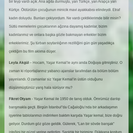
bir teyp vardı açık. Ana ağıta durmuştu, yarı Türkçe, yarı Arapça yarı
Kürtçe. Öldürülün çocuğunun minicik mavi ayakkabısı elindeydi. Etraf
kadın doluydu. Bunları çekiyordum. Ne vardı çektiklerimde bilir misin?
Sütlü memelerini çocuklarının ağzına dayamış kadınlar, bizim
kadınlarımız ve onlara başka gözle bakmayan erkekler bizim
erkeklerimiz. Şu türban soytarılığının rezilliğini gün gün yaşadıkça
çektiğim bu film aklıma düşer.
Leyla Akgül
– Hocam, Yaşar Kemal’le aynı anda Doğuya gitmiştiniz. O
zaman ki röportajlarınız yabancı ajanslar tarafından da bölüm bölüm
yayınlandı. O zamanlar siz Yaşar Kemal’in üstün olduğunu
düşünmüştünüz yarış hala sürüyor mu?
Fikret Otyam
- Yaşar Kemal ile 1950 de tanış olduk. Ömrümüz darılıp
barışmakla geçti. Birgün İstanbul”da Cağaloğlu’nda bir arkadaşımın
işyerine tablolarımızı indirirken baktım karşıda Yaşar kemal, bize doğru
geliyor. Durdum göz göze geldik. Gülerek, “Lan bir sövde barışak”
isteğini bir güzel yerine getirdim. Sarıldık bir birimize. Dükkana koştum