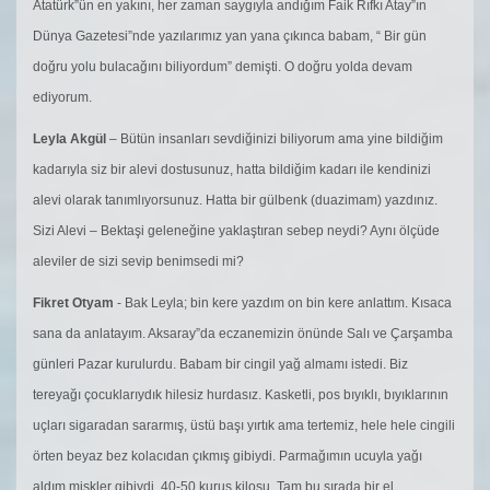
Atatürk”ün en yakını, her zaman saygıyla andığım Faik Rıfkı Atay”ın
Dünya Gazetesi”nde yazılarımız yan yana çıkınca babam, “ Bir gün
doğru yolu bulacağını biliyordum” demişti. O doğru yolda devam
ediyorum.
Leyla Akgül
– Bütün insanları sevdiğinizi biliyorum ama yine bildiğim
kadarıyla siz bir alevi dostusunuz, hatta bildiğim kadarı ile kendinizi
alevi olarak tanımlıyorsunuz. Hatta bir gülbenk (duazimam) yazdınız.
Sizi Alevi – Bektaşi geleneğine yaklaştıran sebep neydi? Aynı ölçüde
aleviler de sizi sevip benimsedi mi?
Fikret Otyam
- Bak Leyla; bin kere yazdım on bin kere anlattım. Kısaca
sana da anlatayım. Aksaray”da eczanemizin önünde Salı ve Çarşamba
günleri Pazar kurulurdu. Babam bir cingil yağ almamı istedi. Biz
tereyağı çocuklarıydık hilesiz hurdasız. Kasketli, pos bıyıklı, bıyıklarının
uçları sigaradan sararmış, üstü başı yırtık ama tertemiz, hele hele cingili
örten beyaz bez kolacıdan çıkmış gibiydi. Parmağımın ucuyla yağı
aldım miskler gibiydi. 40-50 kuruş kilosu. Tam bu sırada bir el