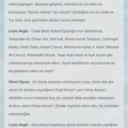
resmi yapmışım. Masmavi gökyüzü, masmavi bir su! Adını da
koymuşum; “Denize Hasret.” Ne hasreti? Gördüğüm su Ulu ırmak ve
Tuz Gölü. Ama görmeden denize hasret çekmişim.
Leyla Akgül
– Üstad Bedri Rahmi Eyüpoğlu’nun atölyesinde,
Sebahattin Ali, Orhan Veli, Sait Faik, Ahmet Hamdi Tanpınar, Cahit Irgat
Balıkçı, Ferdi Tayfur, Adalet Cimcoz, Mehmet Ali Aybar, A. Kadir, Mehmet
Ali Cimcoz, Hüsamettin Bozok, Yaşar Nabi Nayır ve Aşık Veysel gibi
ustalarla tanışıp arkadaşlık ettiniz. Siyasi kimliğinizin oluşmasında bu
tanışıklıkların etkisi var mıdır?
Fikret Otyam
- En büyük dostumu unutmuşum Leyla, ölene dek akıl
almaz bir dostluk yaşadığımız Raşit Kemal’i yani Orhan Kemal’i
yitirdikten sonra hakkında beş yüz sayfalık kitap yazdığım arkadaşım,
dostum ustam Orhan Kemal”i. Elbette hepsinin etkisi oldu. Ne yi kimden
saklayacağım.
Leyla Akgül
– Karış karış Anadolu’yu gezip Anadolu halkıyla yaptığınız