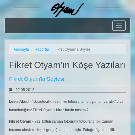
Geçiş
Menüsü
Anasayfa
Röportaj
Fikret Otyam'la Söyleşi
Fikret Otyam'ın Köşe Yazıları
Fikret Otyam'la Söyleşi
12.05.2012
Leyla Akgül
- “Gazetecilik, resim ve fotoğraftan oluşan bir yaratık" diye
tanımladığınız Fikret Otyam’ı biraz tanıtır mısınız?
Fikret Otyam
- Yazı bittiği zaman fotoğrafa fotoğraf bittiği zaman
fırçama ulaştım. Hepsi gerçeği anlatmak için. Fotoğraf gazetecilik