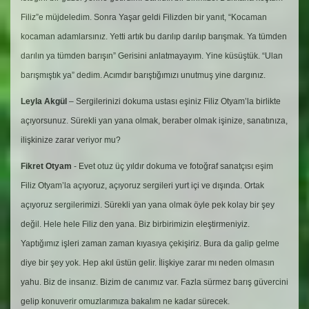
Filiz”e müjdeledim. Sonra Yaşar geldi Filizden bir yanıt, “Kocaman
kocaman adamlarsınız. Yetti artık bu darılıp darılıp barışmak. Ya tümden
darılın ya tümden barışın” Gerisini anlatmayayım. Yine küsüştük. “Ulan
barışmıştık ya” dedim. Acımdır barıştığımızı unutmuş yine dargınız.
Leyla Akgül
– Sergilerinizi dokuma ustası eşiniz Filiz Otyam’la birlikte
açıyorsunuz. Sürekli yan yana olmak, beraber olmak işinize, sanatınıza,
ilişkinize zarar veriyor mu?
Fikret Otyam
- Evet otuz üç yıldır dokuma ve fotoğraf sanatçısı eşim
Filiz Otyam’la açıyoruz, açıyoruz sergileri yurt içi ve dışında. Ortak
açıyoruz sergilerimizi. Sürekli yan yana olmak öyle pek kolay bir şey
değil. Hele hele Filiz den yana. Biz birbirimizin eleştirmeniyiz.
Yaptığımız işleri zaman zaman kıyasıya çekişiriz. Bura da galip gelme
diye bir şey yok. Hep akıl üstün gelir. İlişkiye zarar mı neden olmasın
yahu. Biz de insanız. Bizim de canımız var. Fazla sürmez barış güvercini
gelip konuverir omuzlarımıza bakalım ne kadar sürecek.