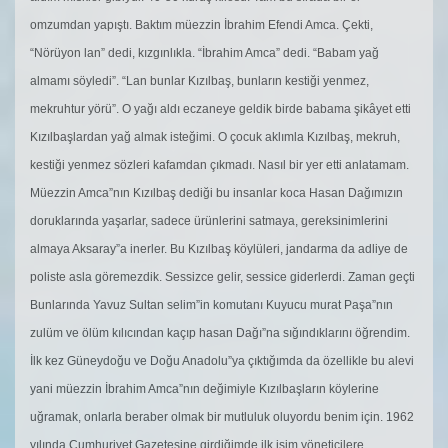
omzumdan yapıştı. Baktım müezzin İbrahim Efendi Amca. Çekti,
“Nörüyon lan” dedi, kızgınlıkla. “İbrahim Amca” dedi. “Babam yağ
almamı söyledi”. “Lan bunlar Kızılbaş, bunların kestiği yenmez,
mekruhtur yörü”. O yağı aldı eczaneye geldik birde babama şikâyet etti
Kızılbaşlardan yağ almak isteğimi. O çocuk aklımla Kızılbaş, mekruh,
kestiği yenmez sözleri kafamdan çıkmadı. Nasıl bir yer etti anlatamam.
Müezzin Amca”nın Kızılbaş dediği bu insanlar koca Hasan Dağımızın
doruklarında yaşarlar, sadece ürünlerini satmaya, gereksinimlerini
almaya Aksaray”a inerler. Bu Kızılbaş köylüleri, jandarma da adliye de
poliste asla göremezdik. Sessizce gelir, sessice giderlerdi. Zaman geçti
Bunlarında Yavuz Sultan selim”in komutanı Kuyucu murat Paşa”nın
zulüm ve ölüm kılıcından kaçıp hasan Dağı”na sığındıklarını öğrendim.
İlk kez Güneydoğu ve Doğu Anadolu”ya çıktığımda da özellikle bu alevi
yani müezzin İbrahim Amca”nın değimiyle Kızılbaşların köylerine
uğramak, onlarla beraber olmak bir mutluluk oluyordu benim için. 1962
yılında Cumhuriyet Gazetesine girdiğimde ilk işim yöneticilere