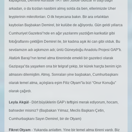
kapağında, Demirel kürsüde TRT”den Jülide Gülizar’ın başı bağlı
arkadan, o da tozdan nasibini almış solda da ben, ellerimizde Uher
teyplerinin mikrofonları. O ilk heyecana bakın. Bir ara ortalıktan
kaybolan Başbakan Demirel, bir kulübe de ağlıyordu. Gün geldi yıllarca
Cumhuriyet Gazetesi”nde en ağır yazılarımı yazdığım karikatür gibi
fotoğraflarını çektiğim Demirel ile, bir kadına aşık iki can gibi olduk. Bu
sevdamızın adı aşkımızın adı; ünlü Güneydoğu Anadolu Projesi GAP”tı.
Atatürk Barajı”nın temel atma töreninde emekli bir gazeteci olarak
Gazipaşa”da yaşarken ona bir telgraf çekip, bir kürek harçta benim için
atmasını dilemiştim. Atmış. Sonraları yine başbakan, Cumhurbaşkanı
olarak temel atma, açılışlara eşim Filiz Otyam”la bizi “Onur Konuğu”
olarak çağırdı.
Leyla Akgül
- Dört büyüklerin GAP’ı teftişini merak ediyorum, hocam,
bahseder misiniz? (Başbakan Yılmaz, Meclis Başkanı Çetin,
Cumhurbaşkanı Sayın Demirel, bir de Otyam)
Fikret Otyam
- Yukarıda anlattım. Yine bir temel atma töreni vardı. Biz