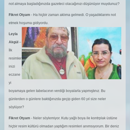
not almaya başladığınızda gazeteci olacağınızı düşünüyor muydunuz?
Fikret Otyam
- Ha hiçbir zaman aklıma gelmedi. O yaşadıklarımı not
etmek hoşuma gidiyordu.
Leyla
Akgül
–
İlk
resimler
inizi
eczane
yi
boyamaya gelen tabelacının verdiği boyalarla yapmıştınız. Bu
günlerden o günlere baktığınızda geçip giden 60 yıl size neler
söylüyor?
Fikret Otyam
- Neler söylemiyor. Kutu yağlı boya ile kontrplak üstüne
hiçbir resim kültürü olmadan yaptığım resimleri anımsıyorum. Bir deniz