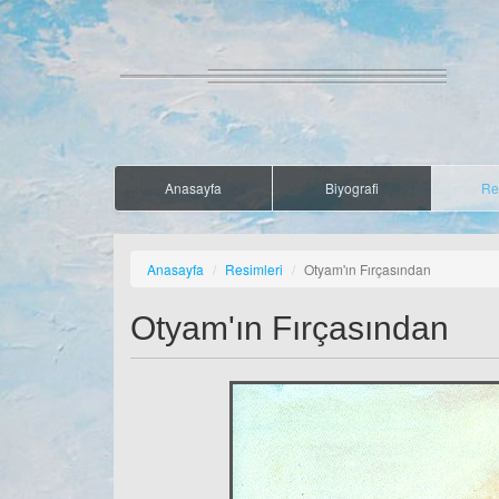
Anasayfa
Biyografi
Re
Anasayfa
Resimleri
Otyam'ın Fırçasından
Otyam'ın Fırçasından