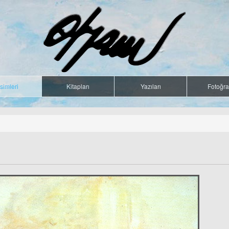
simleri
Kitapları
Yazıları
Fotoğraf