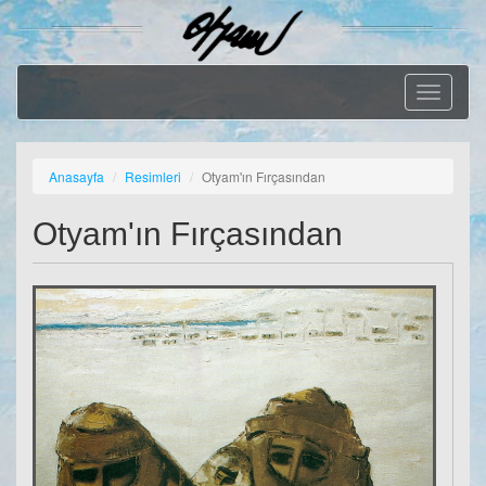
Geçiş
Menüsü
Anasayfa
Resimleri
Otyam'ın Fırçasından
Otyam'ın Fırçasından