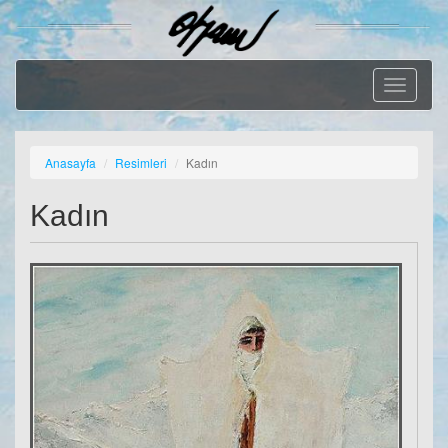
Geçiş
Menüsü
Anasayfa
Resimleri
Kadın
Kadın