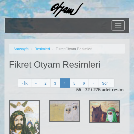
Geçiş
Menüsü
Anasayfa
Resimleri
Fikret Otyam Resimleri
Fikret Otyam Resimleri
‹ İlk
«
2
3
4
5
6
»
Son ›
55 - 72 / 275 adet resim